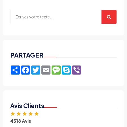
PARTAGER
Share
Facebook
Twitter
Email
Message
Skype
Viber
Avis Clients
★
★
★
★
★
4518 Avis