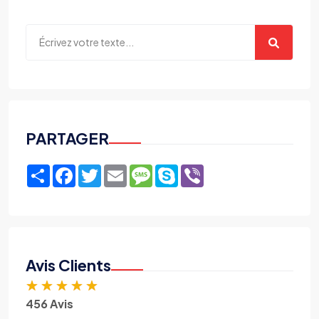
PARTAGER
Share
Facebook
Twitter
Email
Message
Skype
Viber
Avis Clients
★
★
★
★
★
456 Avis