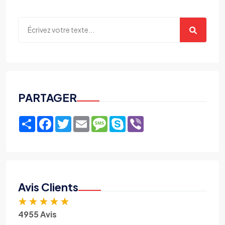
PARTAGER
Share
Facebook
Twitter
Email
Message
Skype
Viber
Avis Clients
★
★
★
★
★
4955 Avis