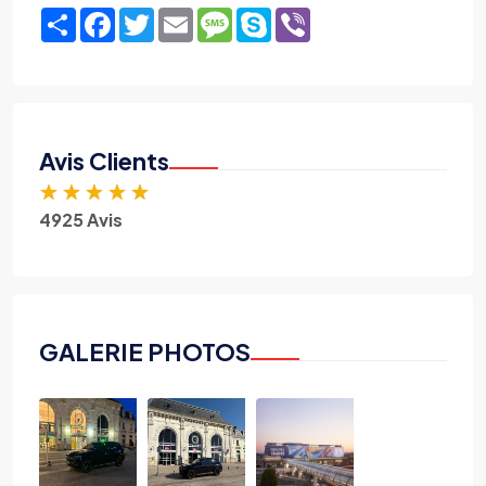
Share
Facebook
Twitter
Email
Message
Skype
Viber
Avis Clients
★
★
★
★
★
4925 Avis
GALERIE PHOTOS