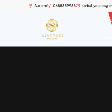
Auxerre
0685859983
karbal.younes@or
ACCU
CON