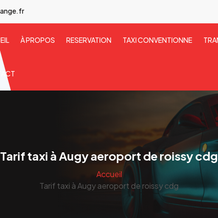
ange.fr
EIL
À PROPOS
RESERVATION
TAXI CONVENTIONNE
TRA
TACT
Tarif taxi à Augy aeroport de roissy cdg
Accueil
Tarif taxi à Augy aeroport de roissy cdg