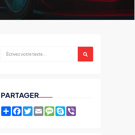
PARTAGER
Share
Facebook
Twitter
Email
Message
Skype
Viber