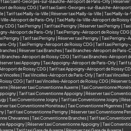
if taxi Saint-Georges-sur-Baulche-Aéroport de Paris-Orly
|
Réserver
port de Roissy CDG
|
Tarif taxi Saint-Georges-sur-Baulche-Aéropor
lle
|
Tarif taxi Mailly-la-Ville
|
Réserver taxi Mailly-la-Ville
|
Taxi Mailly-la
a-Ville-Aéroport de Paris-Orly
|
Taxi Mailly-la-Ville-Aéroport de Roiss
issy CDG
|
Taxi Perrigny
|
Tarif taxi Perrigny
|
Réserver taxi Perrigny
|
Taxi
rigny-Aéroport de Paris-Orly
|
Taxi Perrigny-Aéroport de Roissy CDG
xi Perrigny
|
Tarif taxi Perrigny
|
Réserver taxi Perrigny
|
Taxi Perrigny-A
aris-Orly
|
Taxi Perrigny-Aéroport de Roissy CDG
|
Tarif taxi Perrign
 Branches
|
Réserver taxi Branches
|
Taxi Branches-Aéroport de Paris-O
i Branches-Aéroport de Roissy CDG
|
Tarif taxi Branches-Aéroport 
éserver taxi Appoigny
|
Taxi Appoigny-Aéroport de Paris-Orly
|
Tarif 
Aéroport de Roissy CDG
|
Tarif taxi Appoigny-Aéroport de Roissy C
xi Vincelles
|
Taxi Vincelles-Aéroport de Paris-Orly
|
Tarif taxi Vincelle
e Roissy CDG
|
Tarif taxi Vincelles-Aéroport de Roissy CDG
|
Réserver t
xerre
|
Réserver taxi Conventionne Auxerre
|
Taxi Conventionne Monét
Appoigny
|
Tarif taxi Conventionne Appoigny
|
Réserver taxi Convent
Augy
|
Taxi Conventionne Joigny
|
Tarif taxi Conventionne Joigny
|
Rése
erver taxi Conventionne Monéteau
|
Taxi Conventionne Migennes
|
Tar
gny
|
Tarif taxi Conventionne Perrigny
|
Réserver taxi Conventionne Per
ionne Chevannes
|
Taxi Conventionne Branches
|
Tarif taxi Convention
onne Appoigny
|
Réserver taxi Conventionne Appoigny
|
Taxi Conventio
Auxerre
|
Tarif taxi Gare de Auxerre
|
Réserver taxi Gare de Auxerre
|