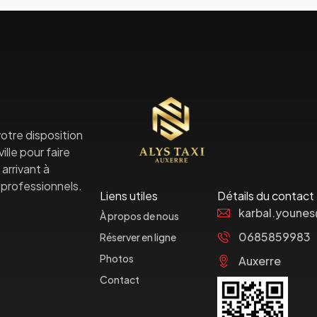
otre disposition
lle pour faire
arrivant à
professionnels.
Liens utiles
Détails du contact
karbal.youne
À propos de nous
0685859983
Réserver en ligne
Photos
Auxerre
Contact