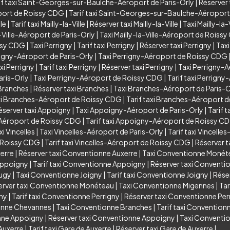
if taxi Saint-Georges-sur-Baulche-Aéroport de Paris-Orly
|
Réserver
port de Roissy CDG
|
Tarif taxi Saint-Georges-sur-Baulche-Aéropor
lle
|
Tarif taxi Mailly-la-Ville
|
Réserver taxi Mailly-la-Ville
|
Taxi Mailly-la
a-Ville-Aéroport de Paris-Orly
|
Taxi Mailly-la-Ville-Aéroport de Roiss
issy CDG
|
Taxi Perrigny
|
Tarif taxi Perrigny
|
Réserver taxi Perrigny
|
Taxi
rigny-Aéroport de Paris-Orly
|
Taxi Perrigny-Aéroport de Roissy CDG
xi Perrigny
|
Tarif taxi Perrigny
|
Réserver taxi Perrigny
|
Taxi Perrigny-A
aris-Orly
|
Taxi Perrigny-Aéroport de Roissy CDG
|
Tarif taxi Perrign
 Branches
|
Réserver taxi Branches
|
Taxi Branches-Aéroport de Paris-O
i Branches-Aéroport de Roissy CDG
|
Tarif taxi Branches-Aéroport 
éserver taxi Appoigny
|
Taxi Appoigny-Aéroport de Paris-Orly
|
Tarif 
Aéroport de Roissy CDG
|
Tarif taxi Appoigny-Aéroport de Roissy C
xi Vincelles
|
Taxi Vincelles-Aéroport de Paris-Orly
|
Tarif taxi Vincelle
e Roissy CDG
|
Tarif taxi Vincelles-Aéroport de Roissy CDG
|
Réserver t
xerre
|
Réserver taxi Conventionne Auxerre
|
Taxi Conventionne Monét
Appoigny
|
Tarif taxi Conventionne Appoigny
|
Réserver taxi Convent
Augy
|
Taxi Conventionne Joigny
|
Tarif taxi Conventionne Joigny
|
Rése
erver taxi Conventionne Monéteau
|
Taxi Conventionne Migennes
|
Tar
gny
|
Tarif taxi Conventionne Perrigny
|
Réserver taxi Conventionne Per
ionne Chevannes
|
Taxi Conventionne Branches
|
Tarif taxi Convention
onne Appoigny
|
Réserver taxi Conventionne Appoigny
|
Taxi Conventio
Auxerre
|
Tarif taxi Gare de Auxerre
|
Réserver taxi Gare de Auxerre
|