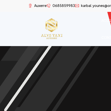
Auxerre
0685859983
karbal.younes@or
ACCU
CON