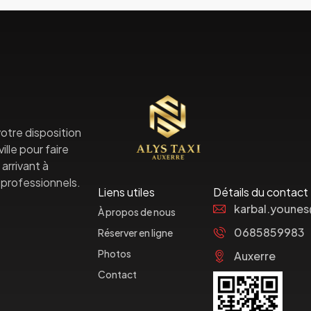
otre disposition
lle pour faire
arrivant à
professionnels.
Liens utiles
Détails du contact
karbal.youne
À propos de nous
0685859983
Réserver en ligne
Photos
Auxerre
Contact