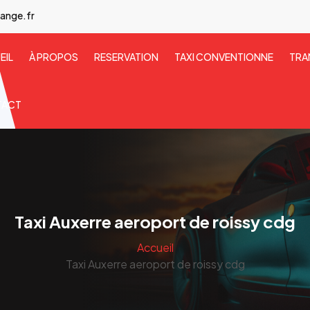
ange.fr
EIL
À PROPOS
RESERVATION
TAXI CONVENTIONNE
TRA
TACT
Taxi Auxerre aeroport de roissy cdg
Accueil
Taxi Auxerre aeroport de roissy cdg