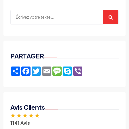
PARTAGER
Share
Facebook
Twitter
Email
Message
Skype
Viber
Avis Clients
★
★
★
★
★
1141 Avis