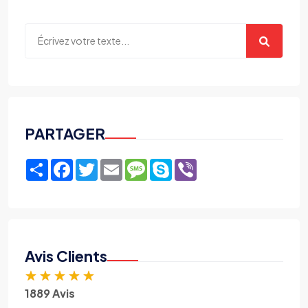
PARTAGER
Share
Facebook
Twitter
Email
Message
Skype
Viber
Avis Clients
★
★
★
★
★
1889 Avis