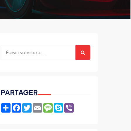
PARTAGER
Share
Facebook
Twitter
Email
Message
Skype
Viber