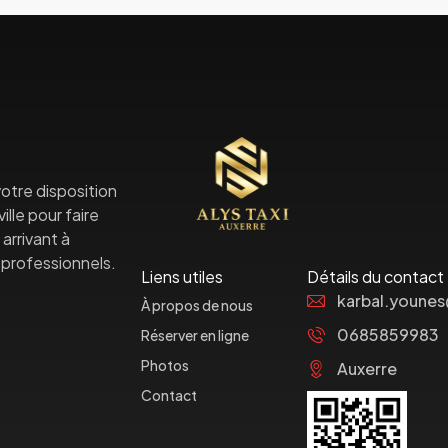
otre disposition
lle pour faire
arrivant à
professionnels.
Liens utiles
Détails du contact
karbal.youne
À propos de nous
0685859983
Réserver en ligne
Photos
Auxerre
Contact