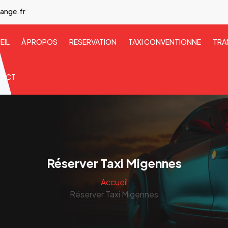
ange.fr
EIL
À PROPOS
RESERVATION
TAXI CONVENTIONNE
TRA
TACT
Réserver Taxi Migennes
Accueil
Réserver Taxi Migennes