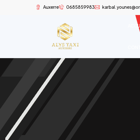
Auxerre
0685859983
karbal.younes@or
ACCU
CON