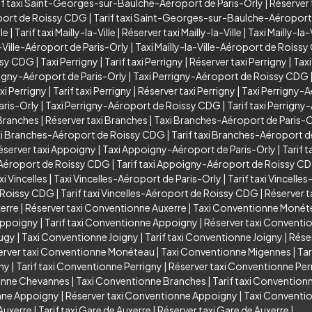
if taxi Saint-Georges-sur-Baulche-Aéroport de Paris-Orly
|
Réserver
port de Roissy CDG
|
Tarif taxi Saint-Georges-sur-Baulche-Aéropor
lle
|
Tarif taxi Mailly-la-Ville
|
Réserver taxi Mailly-la-Ville
|
Taxi Mailly-la
a-Ville-Aéroport de Paris-Orly
|
Taxi Mailly-la-Ville-Aéroport de Roiss
issy CDG
|
Taxi Perrigny
|
Tarif taxi Perrigny
|
Réserver taxi Perrigny
|
Taxi
rigny-Aéroport de Paris-Orly
|
Taxi Perrigny-Aéroport de Roissy CDG
xi Perrigny
|
Tarif taxi Perrigny
|
Réserver taxi Perrigny
|
Taxi Perrigny-A
aris-Orly
|
Taxi Perrigny-Aéroport de Roissy CDG
|
Tarif taxi Perrign
 Branches
|
Réserver taxi Branches
|
Taxi Branches-Aéroport de Paris-O
i Branches-Aéroport de Roissy CDG
|
Tarif taxi Branches-Aéroport 
éserver taxi Appoigny
|
Taxi Appoigny-Aéroport de Paris-Orly
|
Tarif 
Aéroport de Roissy CDG
|
Tarif taxi Appoigny-Aéroport de Roissy C
xi Vincelles
|
Taxi Vincelles-Aéroport de Paris-Orly
|
Tarif taxi Vincelle
e Roissy CDG
|
Tarif taxi Vincelles-Aéroport de Roissy CDG
|
Réserver t
xerre
|
Réserver taxi Conventionne Auxerre
|
Taxi Conventionne Monét
Appoigny
|
Tarif taxi Conventionne Appoigny
|
Réserver taxi Convent
Augy
|
Taxi Conventionne Joigny
|
Tarif taxi Conventionne Joigny
|
Rése
erver taxi Conventionne Monéteau
|
Taxi Conventionne Migennes
|
Tar
gny
|
Tarif taxi Conventionne Perrigny
|
Réserver taxi Conventionne Per
ionne Chevannes
|
Taxi Conventionne Branches
|
Tarif taxi Convention
onne Appoigny
|
Réserver taxi Conventionne Appoigny
|
Taxi Conventio
Auxerre
|
Tarif taxi Gare de Auxerre
|
Réserver taxi Gare de Auxerre
|