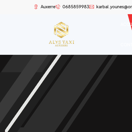
Auxerre
0685859983
karbal.younes@or
ACCU
CON