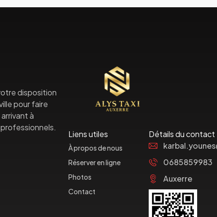
otre disposition
lle pour faire
arrivant à
professionnels.
Liens utiles
Détails du contact
karbal.youne
À propos de nous
0685859983
Réserver en ligne
Photos
Auxerre
Contact