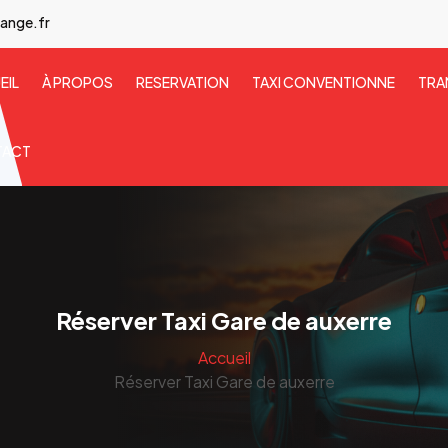
ange.fr
EIL
À PROPOS
RESERVATION
TAXI CONVENTIONNE
TRA
TACT
Réserver Taxi Gare de auxerre
Accueil
Réserver Taxi Gare de auxerre