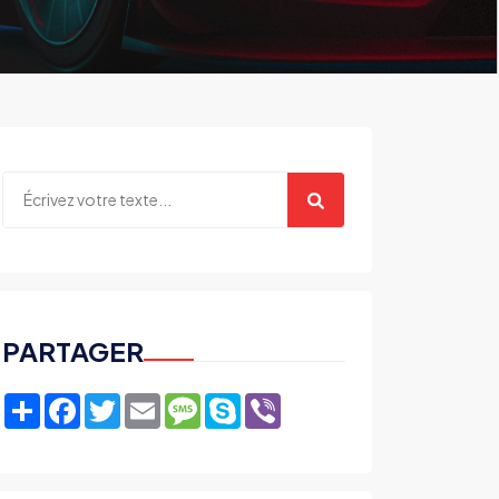
PARTAGER
Share
Facebook
Twitter
Email
Message
Skype
Viber