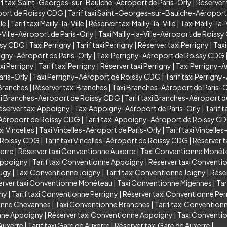
if taxi Saint-Georges-sur-Baulche-Aéroport de Paris-Orly
|
Réserver
port de Roissy CDG
|
Tarif taxi Saint-Georges-sur-Baulche-Aéropor
lle
|
Tarif taxi Mailly-la-Ville
|
Réserver taxi Mailly-la-Ville
|
Taxi Mailly-la
a-Ville-Aéroport de Paris-Orly
|
Taxi Mailly-la-Ville-Aéroport de Roiss
issy CDG
|
Taxi Perrigny
|
Tarif taxi Perrigny
|
Réserver taxi Perrigny
|
Taxi
rigny-Aéroport de Paris-Orly
|
Taxi Perrigny-Aéroport de Roissy CDG
xi Perrigny
|
Tarif taxi Perrigny
|
Réserver taxi Perrigny
|
Taxi Perrigny-A
aris-Orly
|
Taxi Perrigny-Aéroport de Roissy CDG
|
Tarif taxi Perrign
 Branches
|
Réserver taxi Branches
|
Taxi Branches-Aéroport de Paris-O
i Branches-Aéroport de Roissy CDG
|
Tarif taxi Branches-Aéroport 
éserver taxi Appoigny
|
Taxi Appoigny-Aéroport de Paris-Orly
|
Tarif 
Aéroport de Roissy CDG
|
Tarif taxi Appoigny-Aéroport de Roissy C
xi Vincelles
|
Taxi Vincelles-Aéroport de Paris-Orly
|
Tarif taxi Vincelle
e Roissy CDG
|
Tarif taxi Vincelles-Aéroport de Roissy CDG
|
Réserver t
xerre
|
Réserver taxi Conventionne Auxerre
|
Taxi Conventionne Monét
Appoigny
|
Tarif taxi Conventionne Appoigny
|
Réserver taxi Convent
Augy
|
Taxi Conventionne Joigny
|
Tarif taxi Conventionne Joigny
|
Rése
erver taxi Conventionne Monéteau
|
Taxi Conventionne Migennes
|
Tar
gny
|
Tarif taxi Conventionne Perrigny
|
Réserver taxi Conventionne Per
ionne Chevannes
|
Taxi Conventionne Branches
|
Tarif taxi Convention
onne Appoigny
|
Réserver taxi Conventionne Appoigny
|
Taxi Conventio
Auxerre
|
Tarif taxi Gare de Auxerre
|
Réserver taxi Gare de Auxerre
|