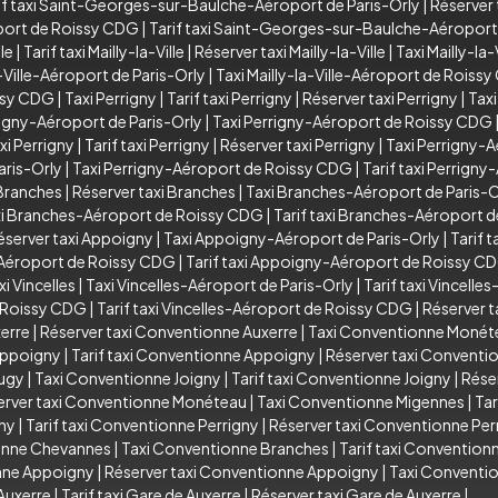
if taxi Saint-Georges-sur-Baulche-Aéroport de Paris-Orly
|
Réserver
port de Roissy CDG
|
Tarif taxi Saint-Georges-sur-Baulche-Aéropor
lle
|
Tarif taxi Mailly-la-Ville
|
Réserver taxi Mailly-la-Ville
|
Taxi Mailly-la
a-Ville-Aéroport de Paris-Orly
|
Taxi Mailly-la-Ville-Aéroport de Roiss
issy CDG
|
Taxi Perrigny
|
Tarif taxi Perrigny
|
Réserver taxi Perrigny
|
Taxi
rigny-Aéroport de Paris-Orly
|
Taxi Perrigny-Aéroport de Roissy CDG
xi Perrigny
|
Tarif taxi Perrigny
|
Réserver taxi Perrigny
|
Taxi Perrigny-A
aris-Orly
|
Taxi Perrigny-Aéroport de Roissy CDG
|
Tarif taxi Perrign
 Branches
|
Réserver taxi Branches
|
Taxi Branches-Aéroport de Paris-O
i Branches-Aéroport de Roissy CDG
|
Tarif taxi Branches-Aéroport 
éserver taxi Appoigny
|
Taxi Appoigny-Aéroport de Paris-Orly
|
Tarif 
Aéroport de Roissy CDG
|
Tarif taxi Appoigny-Aéroport de Roissy C
xi Vincelles
|
Taxi Vincelles-Aéroport de Paris-Orly
|
Tarif taxi Vincelle
e Roissy CDG
|
Tarif taxi Vincelles-Aéroport de Roissy CDG
|
Réserver t
xerre
|
Réserver taxi Conventionne Auxerre
|
Taxi Conventionne Monét
Appoigny
|
Tarif taxi Conventionne Appoigny
|
Réserver taxi Convent
Augy
|
Taxi Conventionne Joigny
|
Tarif taxi Conventionne Joigny
|
Rése
erver taxi Conventionne Monéteau
|
Taxi Conventionne Migennes
|
Tar
gny
|
Tarif taxi Conventionne Perrigny
|
Réserver taxi Conventionne Per
ionne Chevannes
|
Taxi Conventionne Branches
|
Tarif taxi Convention
onne Appoigny
|
Réserver taxi Conventionne Appoigny
|
Taxi Conventio
Auxerre
|
Tarif taxi Gare de Auxerre
|
Réserver taxi Gare de Auxerre
|