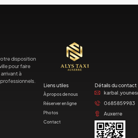
otre disposition
lle pour faire
arrivant à
professionnels.
Liens utiles
Détails du contact
karbal.youne
À propos de nous
0685859983
Réserver en ligne
Photos
Auxerre
Contact