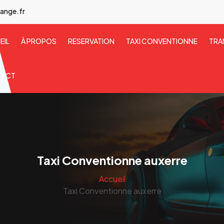
ange.fr
EIL
À PROPOS
RESERVATION
TAXI CONVENTIONNE
TRA
TACT
Taxi Conventionne auxerre
Accueil
Taxi Conventionne auxerre