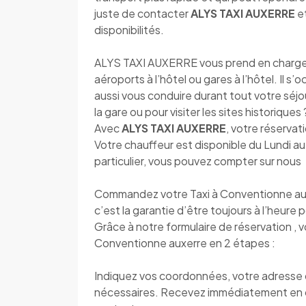
juste de contacter
ALYS TAXI AUXERRE
et
disponibilités.
ALYS TAXI AUXERRE vous prend en charge dè
aéroports à l’hôtel ou gares à l’hôtel. Il s
aussi vous conduire durant tout votre séjou
la gare ou pour visiter les sites historique
Avec
ALYS TAXI AUXERRE
, votre réservat
Votre chauffeur est disponible du Lundi 
particulier, vous pouvez compter sur nous
Commandez votre Taxi à Conventionne aux
c’est la garantie d’être toujours à l’heure p
Grâce à notre formulaire de réservation , 
Conventionne auxerre en 2 étapes :
Indiquez vos coordonnées, votre adresse de
nécessaires. Recevez immédiatement en 