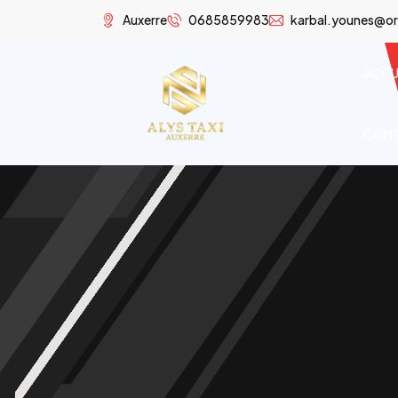
Auxerre
0685859983
karbal.younes@or
ACCU
CON