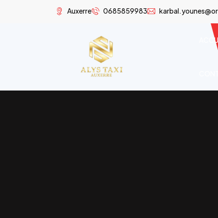
Auxerre
0685859983
karbal.younes@or
ACCU
CON