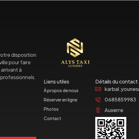
otre disposition
lle pour faire
arrivant à
professionnels.
Liens utiles
Détails du contact
karbal.youne
À propos de nous
0685859983
Réserver en ligne
Photos
Auxerre
Contact