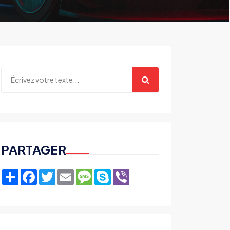
PARTAGER
Share
Facebook
Twitter
Email
Message
Skype
Viber