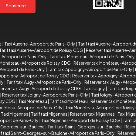
Souscrire
e
|
Taxi Auxerre-Aéroport de Paris-Orly
|
Tarif taxi Auxerre-Aéroport d
Tarif taxi Auxerre-Aéroport de Roissy CDG
|
Réserver taxi Auxerre-A
-Aéroport de Paris-Orly
|
Tarif taxi Monéteau-Aéroport de Paris-Orly
xi Monéteau-Aéroport de Roissy CDG
|
Réserver taxi Monéteau-Aérop
Aéroport de Paris-Orly
|
Tarif taxi Appoigny-Aéroport de Paris-Orly
|
i Appoigny-Aéroport de Roissy CDG
|
Réserver taxi Appoigny-Aéropo
ly
|
Tarif taxi Augy-Aéroport de Paris-Orly
|
Réserver taxi Augy-Aéropo
erver taxi Augy-Aéroport de Roissy CDG
|
Taxi Joigny
|
Tarif taxi Joig
|
Réserver taxi Joigny-Aéroport de Paris-Orly
|
Taxi Joigny-Aéroport
issy CDG
|
Taxi Monéteau
|
Tarif taxi Monéteau
|
Réserver taxi Monétea
Monéteau-Aéroport de Paris-Orly
|
Taxi Monéteau-Aéroport de Roiss
|
Taxi Migennes
|
Tarif taxi Migennes
|
Réserver taxi Migennes
|
Taxi Mig
oport de Paris-Orly
|
Taxi Migennes-Aéroport de Roissy CDG
|
Tarif 
t-Georges-sur-Baulche
|
Tarif taxi Saint-Georges-sur-Baulche
|
Réser
if taxi Saint-Georges-sur-Baulche-Aéroport de Paris-Orly
|
Réserver