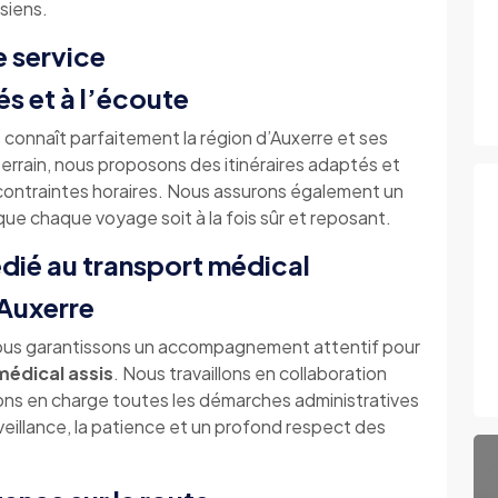
isiens.
e service
s et à l’écoute
connaît parfaitement la région d’Auxerre et ses
errain, nous proposons des itinéraires adaptés et
s contraintes horaires. Nous assurons également un
 que chaque voyage soit à la fois sûr et reposant.
ié au transport médical
Auxerre
nous garantissons un accompagnement attentif pour
médical assis
. Nous travaillons en collaboration
ons en charge toutes les démarches administratives
veillance, la patience et un profond respect des