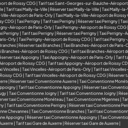
port de Roissy CDG
|
Tarif taxi Saint-Georges-sur-Baulche-Aéropor
lle
|
Tarif taxi Mailly-la-Ville
|
Réserver taxi Mailly-la-Ville
|
Taxi Mailly-la
a-Ville-Aéroport de Paris-Orly
|
Taxi Mailly-la-Ville-Aéroport de Roiss
issy CDG
|
Taxi Perrigny
|
Tarif taxi Perrigny
|
Réserver taxi Perrigny
|
Taxi
rigny-Aéroport de Paris-Orly
|
Taxi Perrigny-Aéroport de Roissy CDG
xi Perrigny
|
Tarif taxi Perrigny
|
Réserver taxi Perrigny
|
Taxi Perrigny-A
aris-Orly
|
Taxi Perrigny-Aéroport de Roissy CDG
|
Tarif taxi Perrign
 Branches
|
Réserver taxi Branches
|
Taxi Branches-Aéroport de Paris-O
i Branches-Aéroport de Roissy CDG
|
Tarif taxi Branches-Aéroport 
éserver taxi Appoigny
|
Taxi Appoigny-Aéroport de Paris-Orly
|
Tarif 
Aéroport de Roissy CDG
|
Tarif taxi Appoigny-Aéroport de Roissy C
xi Vincelles
|
Taxi Vincelles-Aéroport de Paris-Orly
|
Tarif taxi Vincelle
e Roissy CDG
|
Tarif taxi Vincelles-Aéroport de Roissy CDG
|
Réserver t
xerre
|
Réserver taxi Conventionne Auxerre
|
Taxi Conventionne Monét
Appoigny
|
Tarif taxi Conventionne Appoigny
|
Réserver taxi Convent
Augy
|
Taxi Conventionne Joigny
|
Tarif taxi Conventionne Joigny
|
Rése
erver taxi Conventionne Monéteau
|
Taxi Conventionne Migennes
|
Tar
gny
|
Tarif taxi Conventionne Perrigny
|
Réserver taxi Conventionne Per
ionne Chevannes
|
Taxi Conventionne Branches
|
Tarif taxi Convention
onne Appoigny
|
Réserver taxi Conventionne Appoigny
|
Taxi Conventio
Auxerre
|
Tarif taxi Gare de Auxerre
|
Réserver taxi Gare de Auxerre
|