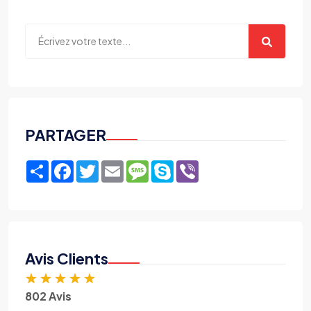
PARTAGER
Share
Facebook
Twitter
Email
Message
Skype
Viber
Avis Clients
★
★
★
★
★
802 Avis