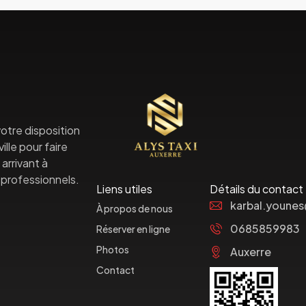
otre disposition
lle pour faire
arrivant à
professionnels.
Liens utiles
Détails du contact
karbal.youne
À propos de nous
0685859983
Réserver en ligne
Photos
Auxerre
Contact