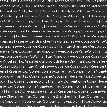
if taxi Saint-Georges-sur-Baulche-Aéroport de Paris-Orly
|
Réserver
port de Roissy CDG
|
Tarif taxi Saint-Georges-sur-Baulche-Aéropor
lle
|
Tarif taxi Mailly-la-Ville
|
Réserver taxi Mailly-la-Ville
|
Taxi Mailly-la
a-Ville-Aéroport de Paris-Orly
|
Taxi Mailly-la-Ville-Aéroport de Roiss
issy CDG
|
Taxi Perrigny
|
Tarif taxi Perrigny
|
Réserver taxi Perrigny
|
Taxi
rigny-Aéroport de Paris-Orly
|
Taxi Perrigny-Aéroport de Roissy CDG
xi Perrigny
|
Tarif taxi Perrigny
|
Réserver taxi Perrigny
|
Taxi Perrigny-A
aris-Orly
|
Taxi Perrigny-Aéroport de Roissy CDG
|
Tarif taxi Perrign
 Branches
|
Réserver taxi Branches
|
Taxi Branches-Aéroport de Paris-O
i Branches-Aéroport de Roissy CDG
|
Tarif taxi Branches-Aéroport 
éserver taxi Appoigny
|
Taxi Appoigny-Aéroport de Paris-Orly
|
Tarif 
Aéroport de Roissy CDG
|
Tarif taxi Appoigny-Aéroport de Roissy C
xi Vincelles
|
Taxi Vincelles-Aéroport de Paris-Orly
|
Tarif taxi Vincelle
e Roissy CDG
|
Tarif taxi Vincelles-Aéroport de Roissy CDG
|
Réserver t
xerre
|
Réserver taxi Conventionne Auxerre
|
Taxi Conventionne Monét
Appoigny
|
Tarif taxi Conventionne Appoigny
|
Réserver taxi Convent
Augy
|
Taxi Conventionne Joigny
|
Tarif taxi Conventionne Joigny
|
Rése
erver taxi Conventionne Monéteau
|
Taxi Conventionne Migennes
|
Tar
gny
|
Tarif taxi Conventionne Perrigny
|
Réserver taxi Conventionne Per
ionne Chevannes
|
Taxi Conventionne Branches
|
Tarif taxi Convention
onne Appoigny
|
Réserver taxi Conventionne Appoigny
|
Taxi Conventio
Auxerre
|
Tarif taxi Gare de Auxerre
|
Réserver taxi Gare de Auxerre
|