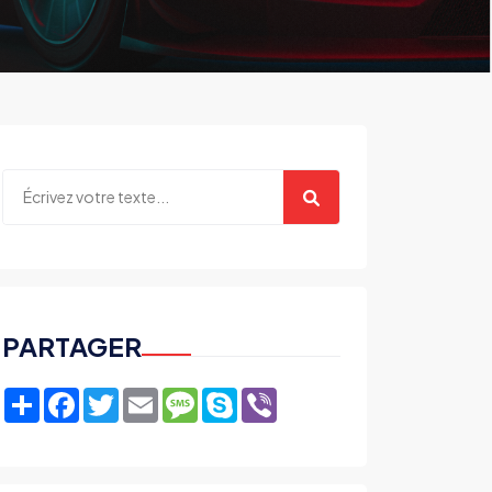
PARTAGER
Share
Facebook
Twitter
Email
Message
Skype
Viber