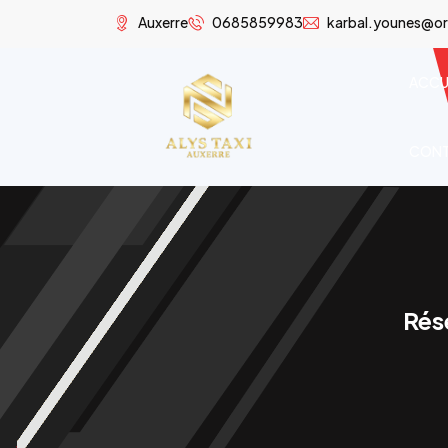
Auxerre
0685859983
karbal.younes@or
ACCU
CON
Rés