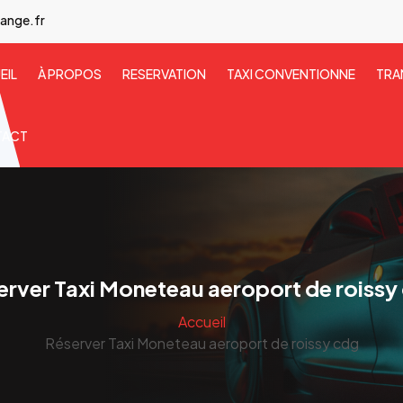
ange.fr
EIL
À PROPOS
RESERVATION
TAXI CONVENTIONNE
TRA
TACT
erver Taxi Moneteau aeroport de roissy
Accueil
Réserver Taxi Moneteau aeroport de roissy cdg