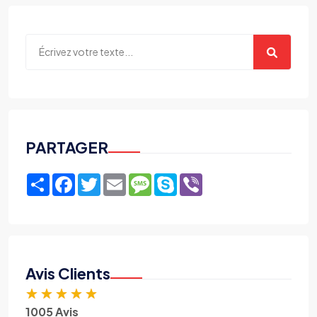
PARTAGER
Share
Facebook
Twitter
Email
Message
Skype
Viber
Avis Clients
★
★
★
★
★
1005 Avis