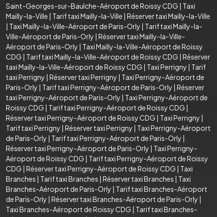
Saint-Georges-sur-Baulche-Aéroport de Roissy CDG
|
Taxi
Mailly-la-Ville
|
Tarif taxi Mailly-la-Ville
|
Réserver taxi Mailly-la-Ville
|
Taxi Mailly-la-Ville-Aéroport de Paris-Orly
|
Tarif taxi Mailly-la-
Ville-Aéroport de Paris-Orly
|
Réserver taxi Mailly-la-Ville-
Aéroport de Paris-Orly
|
Taxi Mailly-la-Ville-Aéroport de Roissy
CDG
|
Tarif taxi Mailly-la-Ville-Aéroport de Roissy CDG
|
Réserver
taxi Mailly-la-Ville-Aéroport de Roissy CDG
|
Taxi Perrigny
|
Tarif
taxi Perrigny
|
Réserver taxi Perrigny
|
Taxi Perrigny-Aéroport de
Paris-Orly
|
Tarif taxi Perrigny-Aéroport de Paris-Orly
|
Réserver
taxi Perrigny-Aéroport de Paris-Orly
|
Taxi Perrigny-Aéroport de
Roissy CDG
|
Tarif taxi Perrigny-Aéroport de Roissy CDG
|
Réserver taxi Perrigny-Aéroport de Roissy CDG
|
Taxi Perrigny
|
Tarif taxi Perrigny
|
Réserver taxi Perrigny
|
Taxi Perrigny-Aéroport
de Paris-Orly
|
Tarif taxi Perrigny-Aéroport de Paris-Orly
|
Réserver taxi Perrigny-Aéroport de Paris-Orly
|
Taxi Perrigny-
Aéroport de Roissy CDG
|
Tarif taxi Perrigny-Aéroport de Roissy
CDG
|
Réserver taxi Perrigny-Aéroport de Roissy CDG
|
Taxi
Branches
|
Tarif taxi Branches
|
Réserver taxi Branches
|
Taxi
Branches-Aéroport de Paris-Orly
|
Tarif taxi Branches-Aéroport
de Paris-Orly
|
Réserver taxi Branches-Aéroport de Paris-Orly
|
Taxi Branches-Aéroport de Roissy CDG
|
Tarif taxi Branches-