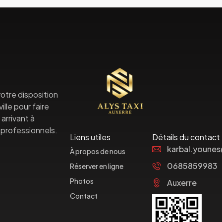
otre disposition
lle pour faire
arrivant à
professionnels.
Liens utiles
Détails du contact
karbal.youne
À propos de nous
0685859983
Réserver en ligne
Photos
Auxerre
Contact