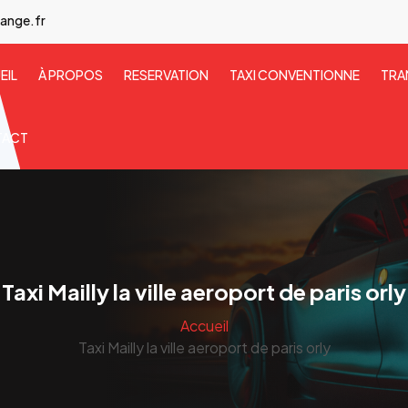
ange.fr
EIL
À PROPOS
RESERVATION
TAXI CONVENTIONNE
TRA
TACT
Taxi Mailly la ville aeroport de paris orly
Accueil
Taxi Mailly la ville aeroport de paris orly