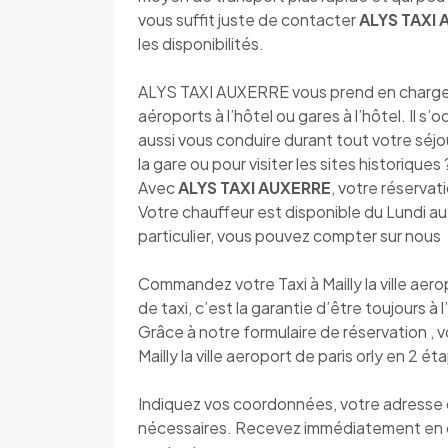
vous suffit juste de contacter
ALYS TAXI
les disponibilités.
ALYS TAXI AUXERRE vous prend en charge dè
aéroports à l’hôtel ou gares à l’hôtel. Il s
aussi vous conduire durant tout votre séjou
la gare ou pour visiter les sites historique
Avec
ALYS TAXI AUXERRE
, votre réservat
Votre chauffeur est disponible du Lundi 
particulier, vous pouvez compter sur nous
Commandez votre Taxi à Mailly la ville ae
de taxi, c’est la garantie d’être toujours à 
Grâce à notre formulaire de réservation , 
Mailly la ville aeroport de paris orly en 2 ét
Indiquez vos coordonnées, votre adresse de
nécessaires. Recevez immédiatement en 