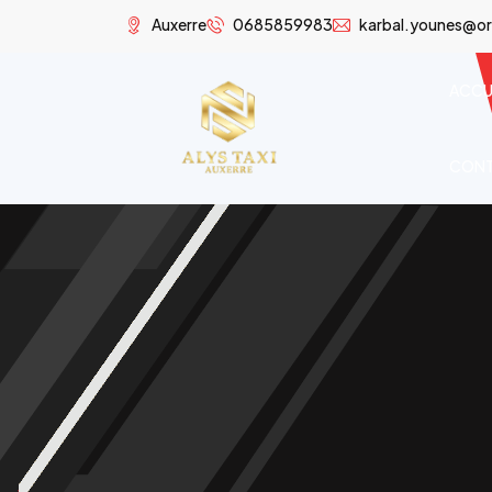
Auxerre
0685859983
karbal.younes@or
ACCU
CON