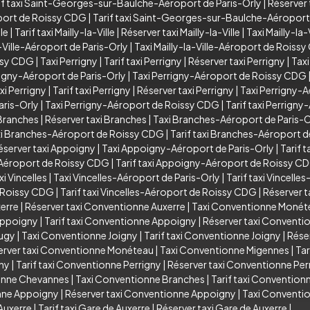
if taxi Saint-Georges-sur-Baulche-Aéroport de Paris-Orly
|
Réserver
port de Roissy CDG
|
Tarif taxi Saint-Georges-sur-Baulche-Aéropor
lle
|
Tarif taxi Mailly-la-Ville
|
Réserver taxi Mailly-la-Ville
|
Taxi Mailly-la
a-Ville-Aéroport de Paris-Orly
|
Taxi Mailly-la-Ville-Aéroport de Roiss
issy CDG
|
Taxi Perrigny
|
Tarif taxi Perrigny
|
Réserver taxi Perrigny
|
Taxi
rigny-Aéroport de Paris-Orly
|
Taxi Perrigny-Aéroport de Roissy CDG
xi Perrigny
|
Tarif taxi Perrigny
|
Réserver taxi Perrigny
|
Taxi Perrigny-A
aris-Orly
|
Taxi Perrigny-Aéroport de Roissy CDG
|
Tarif taxi Perrign
 Branches
|
Réserver taxi Branches
|
Taxi Branches-Aéroport de Paris-O
i Branches-Aéroport de Roissy CDG
|
Tarif taxi Branches-Aéroport 
éserver taxi Appoigny
|
Taxi Appoigny-Aéroport de Paris-Orly
|
Tarif 
Aéroport de Roissy CDG
|
Tarif taxi Appoigny-Aéroport de Roissy C
xi Vincelles
|
Taxi Vincelles-Aéroport de Paris-Orly
|
Tarif taxi Vincelle
e Roissy CDG
|
Tarif taxi Vincelles-Aéroport de Roissy CDG
|
Réserver t
xerre
|
Réserver taxi Conventionne Auxerre
|
Taxi Conventionne Monét
Appoigny
|
Tarif taxi Conventionne Appoigny
|
Réserver taxi Convent
Augy
|
Taxi Conventionne Joigny
|
Tarif taxi Conventionne Joigny
|
Rése
erver taxi Conventionne Monéteau
|
Taxi Conventionne Migennes
|
Tar
gny
|
Tarif taxi Conventionne Perrigny
|
Réserver taxi Conventionne Per
ionne Chevannes
|
Taxi Conventionne Branches
|
Tarif taxi Convention
onne Appoigny
|
Réserver taxi Conventionne Appoigny
|
Taxi Conventio
Auxerre
|
Tarif taxi Gare de Auxerre
|
Réserver taxi Gare de Auxerre
|