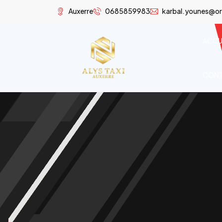
Auxerre
0685859983
karbal.younes@or
ACCU
CON