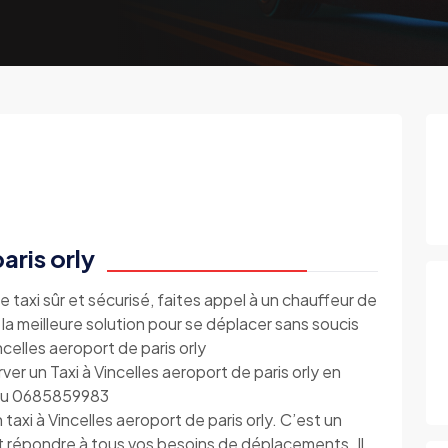
aris orly
e taxi sûr et sécurisé, faites appel à un chauffeur de
t la meilleure solution pour se déplacer sans soucis
ncelles aeroport de paris orly
er un Taxi à Vincelles aeroport de paris orly en
e au 0685859983
axi à Vincelles aeroport de paris orly. C’est un
t répondre à tous vos besoins de déplacements. Il