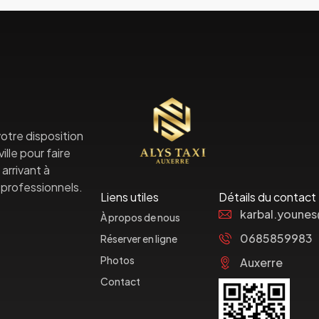
otre disposition
lle pour faire
arrivant à
professionnels.
Liens utiles
Détails du contact
karbal.youne
À propos de nous
0685859983
Réserver en ligne
Photos
Auxerre
Contact