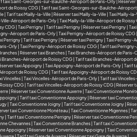
if taxi Saint-Georges-sur-Baulche-Aéroport de Paris-Orly
|
Réserver
port de Roissy CDG
|
Tarif taxi Saint-Georges-sur-Baulche-Aéropor
lle
|
Tarif taxi Mailly-la-Ville
|
Réserver taxi Mailly-la-Ville
|
Taxi Mailly-la
a-Ville-Aéroport de Paris-Orly
|
Taxi Mailly-la-Ville-Aéroport de Roiss
issy CDG
|
Taxi Perrigny
|
Tarif taxi Perrigny
|
Réserver taxi Perrigny
|
Taxi
rigny-Aéroport de Paris-Orly
|
Taxi Perrigny-Aéroport de Roissy CDG
xi Perrigny
|
Tarif taxi Perrigny
|
Réserver taxi Perrigny
|
Taxi Perrigny-A
aris-Orly
|
Taxi Perrigny-Aéroport de Roissy CDG
|
Tarif taxi Perrign
 Branches
|
Réserver taxi Branches
|
Taxi Branches-Aéroport de Paris-O
i Branches-Aéroport de Roissy CDG
|
Tarif taxi Branches-Aéroport 
éserver taxi Appoigny
|
Taxi Appoigny-Aéroport de Paris-Orly
|
Tarif 
Aéroport de Roissy CDG
|
Tarif taxi Appoigny-Aéroport de Roissy C
xi Vincelles
|
Taxi Vincelles-Aéroport de Paris-Orly
|
Tarif taxi Vincelle
e Roissy CDG
|
Tarif taxi Vincelles-Aéroport de Roissy CDG
|
Réserver t
xerre
|
Réserver taxi Conventionne Auxerre
|
Taxi Conventionne Monét
Appoigny
|
Tarif taxi Conventionne Appoigny
|
Réserver taxi Convent
Augy
|
Taxi Conventionne Joigny
|
Tarif taxi Conventionne Joigny
|
Rése
erver taxi Conventionne Monéteau
|
Taxi Conventionne Migennes
|
Tar
gny
|
Tarif taxi Conventionne Perrigny
|
Réserver taxi Conventionne Per
ionne Chevannes
|
Taxi Conventionne Branches
|
Tarif taxi Convention
onne Appoigny
|
Réserver taxi Conventionne Appoigny
|
Taxi Conventio
Auxerre
|
Tarif taxi Gare de Auxerre
|
Réserver taxi Gare de Auxerre
|