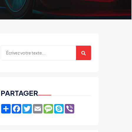
PARTAGER
Share
Facebook
Twitter
Email
Message
Skype
Viber