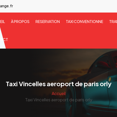
ange.fr
EIL
À PROPOS
RESERVATION
TAXI CONVENTIONNE
TRA
TACT
Taxi Vincelles aeroport de paris orly
Accueil
Taxi Vincelles aeroport de paris orly