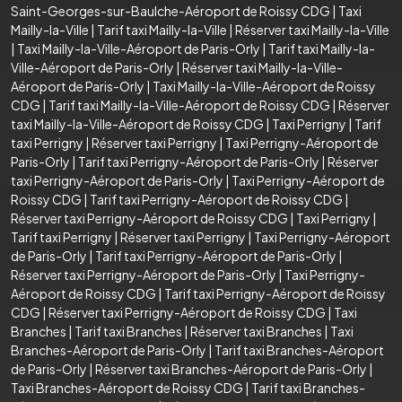
Saint-Georges-sur-Baulche-Aéroport de Roissy CDG
|
Taxi
Mailly-la-Ville
|
Tarif taxi Mailly-la-Ville
|
Réserver taxi Mailly-la-Ville
|
Taxi Mailly-la-Ville-Aéroport de Paris-Orly
|
Tarif taxi Mailly-la-
Ville-Aéroport de Paris-Orly
|
Réserver taxi Mailly-la-Ville-
Aéroport de Paris-Orly
|
Taxi Mailly-la-Ville-Aéroport de Roissy
CDG
|
Tarif taxi Mailly-la-Ville-Aéroport de Roissy CDG
|
Réserver
taxi Mailly-la-Ville-Aéroport de Roissy CDG
|
Taxi Perrigny
|
Tarif
taxi Perrigny
|
Réserver taxi Perrigny
|
Taxi Perrigny-Aéroport de
Paris-Orly
|
Tarif taxi Perrigny-Aéroport de Paris-Orly
|
Réserver
taxi Perrigny-Aéroport de Paris-Orly
|
Taxi Perrigny-Aéroport de
Roissy CDG
|
Tarif taxi Perrigny-Aéroport de Roissy CDG
|
Réserver taxi Perrigny-Aéroport de Roissy CDG
|
Taxi Perrigny
|
Tarif taxi Perrigny
|
Réserver taxi Perrigny
|
Taxi Perrigny-Aéroport
de Paris-Orly
|
Tarif taxi Perrigny-Aéroport de Paris-Orly
|
Réserver taxi Perrigny-Aéroport de Paris-Orly
|
Taxi Perrigny-
Aéroport de Roissy CDG
|
Tarif taxi Perrigny-Aéroport de Roissy
CDG
|
Réserver taxi Perrigny-Aéroport de Roissy CDG
|
Taxi
Branches
|
Tarif taxi Branches
|
Réserver taxi Branches
|
Taxi
Branches-Aéroport de Paris-Orly
|
Tarif taxi Branches-Aéroport
de Paris-Orly
|
Réserver taxi Branches-Aéroport de Paris-Orly
|
Taxi Branches-Aéroport de Roissy CDG
|
Tarif taxi Branches-