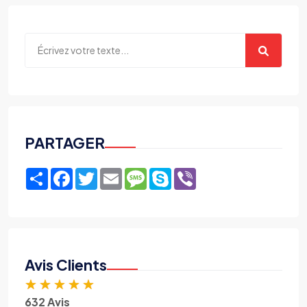
PARTAGER
Share
Facebook
Twitter
Email
Message
Skype
Viber
Avis Clients
★
★
★
★
★
632 Avis