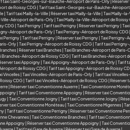
if taxi Saint-Georges-sur-Baulche-Aéroport de Paris-Orly
|
Réserver
port de Roissy CDG
|
Tarif taxi Saint-Georges-sur-Baulche-Aéropor
lle
|
Tarif taxi Mailly-la-Ville
|
Réserver taxi Mailly-la-Ville
|
Taxi Mailly-la
a-Ville-Aéroport de Paris-Orly
|
Taxi Mailly-la-Ville-Aéroport de Roiss
issy CDG
|
Taxi Perrigny
|
Tarif taxi Perrigny
|
Réserver taxi Perrigny
|
Taxi
rigny-Aéroport de Paris-Orly
|
Taxi Perrigny-Aéroport de Roissy CDG
xi Perrigny
|
Tarif taxi Perrigny
|
Réserver taxi Perrigny
|
Taxi Perrigny-A
aris-Orly
|
Taxi Perrigny-Aéroport de Roissy CDG
|
Tarif taxi Perrign
 Branches
|
Réserver taxi Branches
|
Taxi Branches-Aéroport de Paris-O
i Branches-Aéroport de Roissy CDG
|
Tarif taxi Branches-Aéroport 
éserver taxi Appoigny
|
Taxi Appoigny-Aéroport de Paris-Orly
|
Tarif 
Aéroport de Roissy CDG
|
Tarif taxi Appoigny-Aéroport de Roissy C
xi Vincelles
|
Taxi Vincelles-Aéroport de Paris-Orly
|
Tarif taxi Vincelle
e Roissy CDG
|
Tarif taxi Vincelles-Aéroport de Roissy CDG
|
Réserver t
xerre
|
Réserver taxi Conventionne Auxerre
|
Taxi Conventionne Monét
Appoigny
|
Tarif taxi Conventionne Appoigny
|
Réserver taxi Convent
Augy
|
Taxi Conventionne Joigny
|
Tarif taxi Conventionne Joigny
|
Rése
erver taxi Conventionne Monéteau
|
Taxi Conventionne Migennes
|
Tar
gny
|
Tarif taxi Conventionne Perrigny
|
Réserver taxi Conventionne Per
ionne Chevannes
|
Taxi Conventionne Branches
|
Tarif taxi Convention
onne Appoigny
|
Réserver taxi Conventionne Appoigny
|
Taxi Conventio
Auxerre
|
Tarif taxi Gare de Auxerre
|
Réserver taxi Gare de Auxerre
|