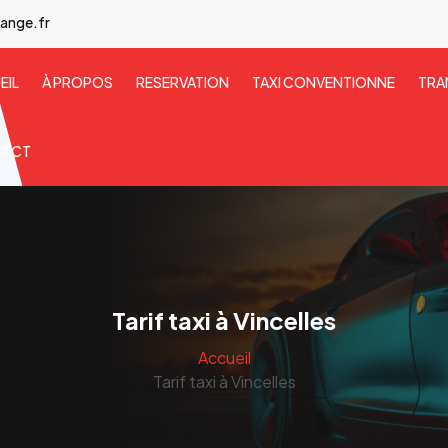
ange.fr
EIL
À PROPOS
RESERVATION
TAXI CONVENTIONNE
TRA
TACT
Tarif taxi à Vincelles
Accueil
Tarif taxi à Vincelles