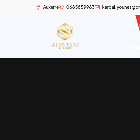
Auxerre
0685859983
karbal.younes@or
ACCU
CON