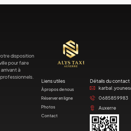
otre disposition
lle pour faire
arrivant à
professionnels.
Liens utiles
Détails du contact
karbal.youne
À propos de nous
0685859983
Réserver en ligne
Photos
Auxerre
Contact