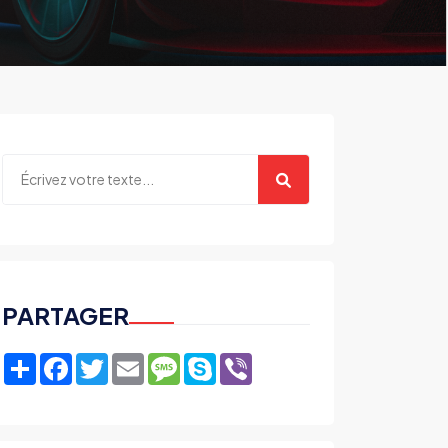
PARTAGER
Share
Facebook
Twitter
Email
Message
Skype
Viber