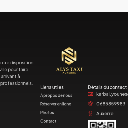
otre disposition
lle pour faire
arrivant à
professionnels.
Liens utiles
Détails du contact
karbal.youne
À propos de nous
0685859983
Réserver en ligne
Photos
Auxerre
Contact