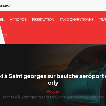
ange.fr
EIL
À PROPOS
RESERVATION
TAXI CONVENTIONNE
TRA
TACT
axi à Saint georges sur baulche aeroport 
orly
Accueil
Tarif taxi à Saint georges sur baulche aeroport de paris orly