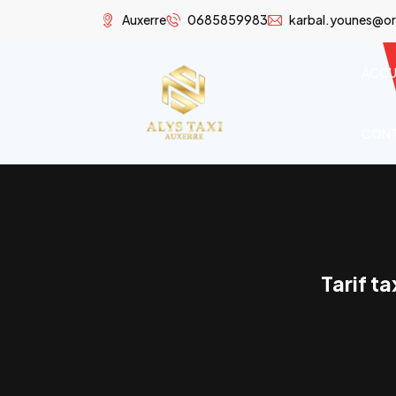
Auxerre
0685859983
karbal.younes@or
ACCU
CON
Tarif t