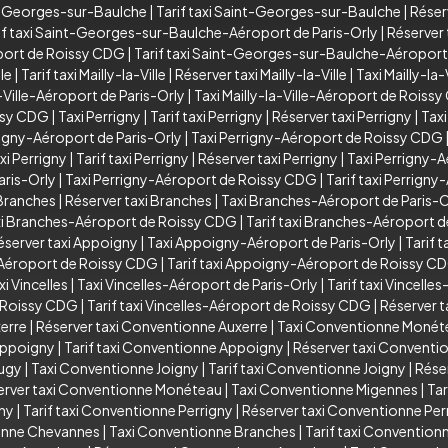
t-Georges-sur-Baulche
|
Tarif taxi Saint-Georges-sur-Baulche
|
Réser
if taxi Saint-Georges-sur-Baulche-Aéroport de Paris-Orly
|
Réserver
port de Roissy CDG
|
Tarif taxi Saint-Georges-sur-Baulche-Aéropor
lle
|
Tarif taxi Mailly-la-Ville
|
Réserver taxi Mailly-la-Ville
|
Taxi Mailly-la
a-Ville-Aéroport de Paris-Orly
|
Taxi Mailly-la-Ville-Aéroport de Roiss
issy CDG
|
Taxi Perrigny
|
Tarif taxi Perrigny
|
Réserver taxi Perrigny
|
Taxi
rigny-Aéroport de Paris-Orly
|
Taxi Perrigny-Aéroport de Roissy CDG
xi Perrigny
|
Tarif taxi Perrigny
|
Réserver taxi Perrigny
|
Taxi Perrigny-A
aris-Orly
|
Taxi Perrigny-Aéroport de Roissy CDG
|
Tarif taxi Perrign
 Branches
|
Réserver taxi Branches
|
Taxi Branches-Aéroport de Paris-O
i Branches-Aéroport de Roissy CDG
|
Tarif taxi Branches-Aéroport 
éserver taxi Appoigny
|
Taxi Appoigny-Aéroport de Paris-Orly
|
Tarif 
Aéroport de Roissy CDG
|
Tarif taxi Appoigny-Aéroport de Roissy C
xi Vincelles
|
Taxi Vincelles-Aéroport de Paris-Orly
|
Tarif taxi Vincelle
e Roissy CDG
|
Tarif taxi Vincelles-Aéroport de Roissy CDG
|
Réserver t
xerre
|
Réserver taxi Conventionne Auxerre
|
Taxi Conventionne Monét
Appoigny
|
Tarif taxi Conventionne Appoigny
|
Réserver taxi Convent
Augy
|
Taxi Conventionne Joigny
|
Tarif taxi Conventionne Joigny
|
Rése
erver taxi Conventionne Monéteau
|
Taxi Conventionne Migennes
|
Tar
gny
|
Tarif taxi Conventionne Perrigny
|
Réserver taxi Conventionne Per
ionne Chevannes
|
Taxi Conventionne Branches
|
Tarif taxi Convention