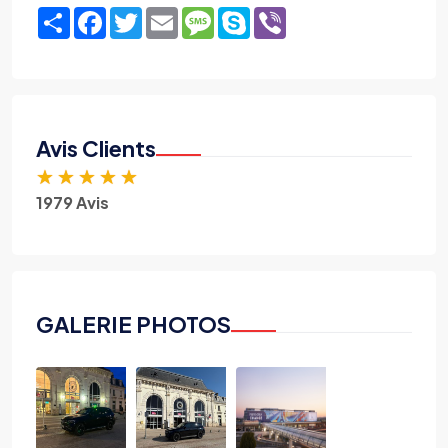
Share
Facebook
Twitter
Email
Message
Skype
Viber
Avis Clients
★
★
★
★
★
1979 Avis
GALERIE PHOTOS