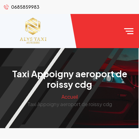
0685859983
Taxi Appoigny aeroport de
roissy cdg
Accueil
Taxi Appoigny aeroport de roissy cdg