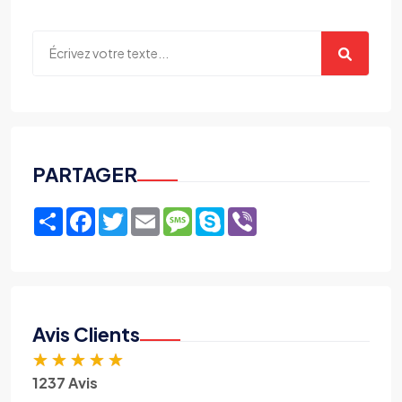
PARTAGER
Share
Facebook
Twitter
Email
Message
Skype
Viber
Avis Clients
★
★
★
★
★
1237 Avis