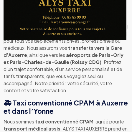
🚖 ALYS TAXI AUXERRE – Votre taxi
à Auxerre et ses environs
Besoin d’un taxi fiable et ponctuel à
Auxerre
?
ALYS TAXI
AUXERRE
met à votre service un chauffeur professionnel
pour tous vos déplacements privés, professionnels ou
médicaux. Nous assurons vos
transferts vers la Gare
d’Auxerre
, ainsi que vers les
aéroports de Paris-Orly
et Paris-Charles-de-Gaulle (Roissy CDG)
. Profitez
d’un trajet confortable, d’un service personnalisé et de
tarifs transparents, que vous voyagiez seul ou
accompagné. Notre priorité : votre sécurité, votre
confort et votre satisfaction.
🚑 Taxi conventionné CPAM à Auxerre
et dans l’Yonne
Nous sommes
taxi conventionné CPAM
, agréé pour le
transport médical assis
. ALYS TAXI AUXERRE prend en